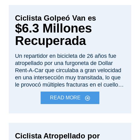
culpa y cuestionó los daños. En el juicio, el
jurado encontró a la ambulancia culpable y
Ciclista Golpeó Van es
otorgó un veredicto de varios millones de
dólares.
$6.3 Millones
Recuperada
Un repartidor en bicicleta de 26 años fue
atropellado por una furgoneta de Dollar
Rent-A-Car que circulaba a gran velocidad
en una intersección muy transitada, lo que
le provocó múltiples fracturas en el cuello,
la espalda, el brazo y la pierna, así como
READ MORE
daños cerebrales leves. Aunque recordaba
poco del accidente, el jurado dictó un
veredicto a su favor.
Ciclista Atropellado por