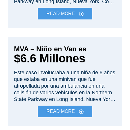
Parkway en Long Island, Nueva York. Como
resultado del accidente, Michelle sufrió una
READ MORE
fractura de cadera y una fractura de hueso
del talón que requirió múltiples cirugías. La
ambulancia negó la culpa y disputó los
daños. En el juicio, el jurado decidió que la
ambulancia fue culpable y otorgó un
MVA – Niño en Van es
veredicto de varios millones de dólares.
$6.6 Millones
Este caso involucraba a una niña de 6 años
que estaba en una minivan que fue
atropellada por una ambulancia en una
colisión de varios vehículos en la Northern
State Parkway en Long Island, Nueva York.
Como resultado del accidente, Michelle
READ MORE
sufrió una fractura de cadera y una fractura
del hueso del talón que requirieron
múltiples cirugías. La ambulancia negó la