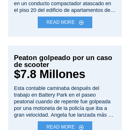
en un conducto compactador atascado en
por el accidente, sino que el daño fue
el piso 20 del edificio de apartamentos de
permanente y progresivo.
gran altura. El sistema de rociadores no
READ MORE
funcionaba y, debido a materiales y mano
de obra defectuosos, el fuego y el humo se
escaparon a través de las paredes hacia los
apartamentos. Cuando llegó el
departamento de bomberos, fueron al
Peaton golpeado por un caso
sótano donde apagaron un pequeño
incendio, pero no se dieron cuenta de que
de scooter
un incendio mucho más grande estaba
$7.8 Millones
ardiendo en el piso 20 hasta que fue
demasiado tarde para evitar lesiones a
Esta contable caminaba después del
muchos residentes, adultos y niños.
trabajo en Battery Park en el paseo
peatonal cuando de repente fue golpeada
por una motoneta de la policía que iba a
gran velocidad. Angela fue lanzada más de
treinta pies en el aire y sufrió múltiples
READ MORE
fracturas de cráneo con el sangrado