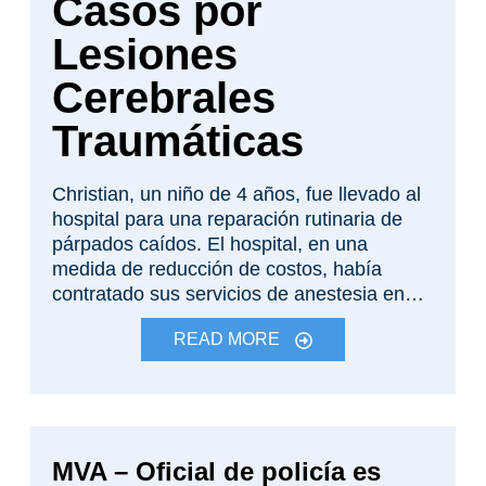
Casos por
Lesiones
Cerebrales
Traumáticas
Christian, un niño de 4 años, fue llevado al
hospital para una reparación rutinaria de
párpados caídos. El hospital, en una
medida de reducción de costos, había
contratado sus servicios de anestesia en
quirófano a una corporación que empleaba
READ MORE
principalmente enfermeras anestesistas en
lugar de médicos capacitados para
administrar anestesia. La enfermera
designada para anestesiar a Christian no
estaba certificada. Minutos después de que
MVA – Oficial de policía es
el niño fuera llevado adentro, su corazón se