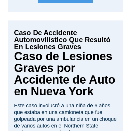
resultante e hinchazón del cerebro. Además
de perder el coeficiente intelectual y la
memoria, perdió su capacidad de
funcionamiento ejecutivo, esa parte del
Caso De Accidente
cerebro que es capaz de realizar múltiples
tareas y organizar las cosas. La lesión más
Automovilístico Que Resultó
debilitante es el vértigo permanente que le
En Lesiones Graves
impide acostarse sin marearse y tener
Caso de Lesiones
náuseas. El veredicto de $6.3 millones fue
Graves por
apelado dos veces por la Ciudad. Sus
apelaciones fueron negadas, y debido a la
Accidente de Auto
demora, cobramos $ 1.5 millones
adicionales en intereses.
en Nueva York
Este caso involucró a una niña de 6 años
que estaba en una camioneta que fue
golpeada por una ambulancia en un choque
de varios autos en el Northern State