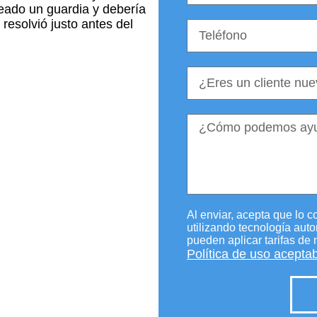
leado un guardia y debería
esolvió justo antes del
Al enviar, acepta que lo c
utilizando tecnología aut
pueden aplicar tarifas de
Política de uso acepta