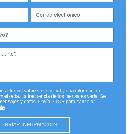
ontactemos sobre su solicitud y otra información
omatizada. La frecuencia de los mensajes varía. Se
 mensajes y datos. Envía STOP para cancelar.
ble
ENVIAR INFORMACIÓN