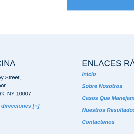
CINA
ENLACES R
Inicio
y Street,
oor
Sobre Nosotros
rk, NY 10007
Casos Que Maneja
direcciones [+]
Nuestros Resultado
Contáctenos