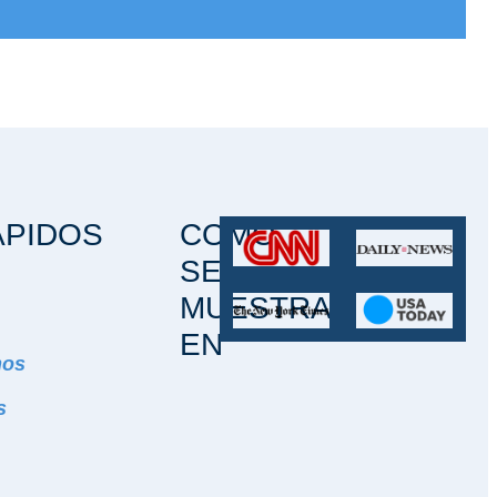
ÁPIDOS
COMO
SE
MUESTRA
EN
mos
s