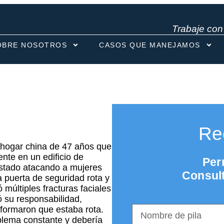
Trabaje co
OBRE NOSOTROS
CASOS QUE MANEJAMOS
Re
l hogar china de 47 años que
ente en un edificio de
Per
stado atacando a mujeres
Consult
na puerta de seguridad rota y
ó múltiples fracturas faciales
 su responsabilidad,
nformaron que estaba rota.
blema constante y debería