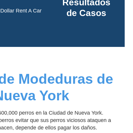
Resultados
también de reducir el
se pasa en el tráfico.
 Dollar Rent A Car
de Casos
See More
Read More
de Modeduras de
Nueva York
00,000 perros en la Ciudad de Nueva York.
erros evitar que sus perros viciosos ataquen a
hacen, depende de ellos pagar los daños.