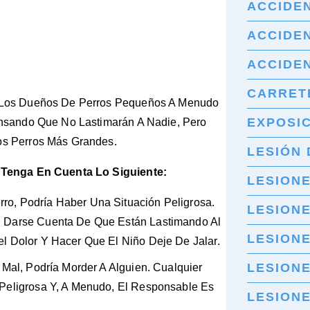
ACCIDE
ACCIDEN
ACCIDE
CARRET
 Los Dueños De Perros Pequeños A Menudo
EXPOSIC
nsando Que No Lastimarán A Nadie, Pero
o Los Perros Más Grandes.
LESIÓN 
 Tenga En Cuenta Lo Siguiente:
LESION
o, Podría Haber Una Situación Peligrosa.
LESION
n Darse Cuenta De Que Están Lastimando Al
LESIONE
l Dolor Y Hacer Que El Niño Deje De Jalar.
LESIONE
 Mal, Podría Morder A Alguien. Cualquier
Peligrosa Y, A Menudo, El Responsable Es
LESION