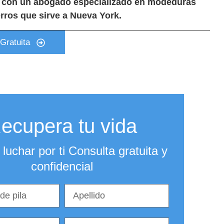
con un abogado especializado en modeduras
rros que sirve a Nueva York.
Gratuita
ecupera tu vida
luchar por ti Consulta gratuita y
confidencial