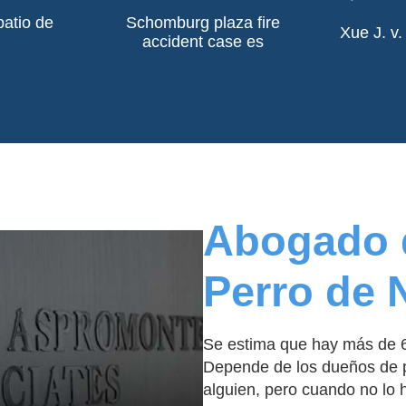
gasolina y 
laterales del
patio de
Schomburg plaza fire
tiempo que 
Xue J. v.
accident case es
Read More
e
Abogado 
Perro de 
Se estima que hay más de 6
Depende de los dueños de p
alguien, pero cuando no lo 