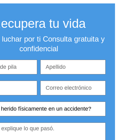
ecupera tu vida
luchar por ti Consulta gratuita y
confidencial